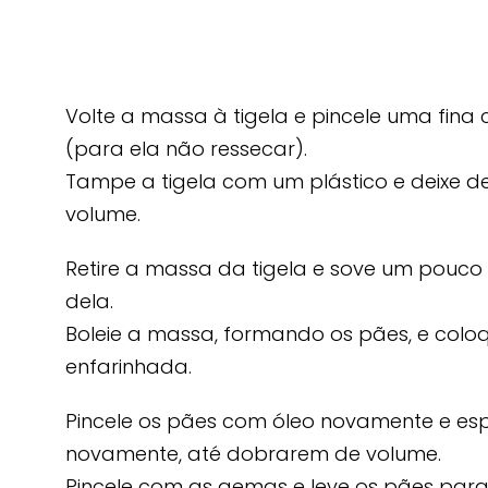
Volte a massa à tigela e pincele uma fin
(para ela não ressecar).
Tampe a tigela com um plástico e deixe 
volume.
Retire a massa da tigela e sove um pouco 
dela.
Boleie a massa, formando os pães, e col
enfarinhada.
Pincele os pães com óleo novamente e esp
novamente, até dobrarem de volume.
Pincele com as gemas e leve os pães par