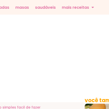
adas
masas
saudáveis
mais receitas
você tam
o simples facil de fazer