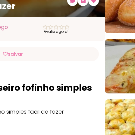
azer
ogo
Avalie agora!
salvar
seiro fofinho simples