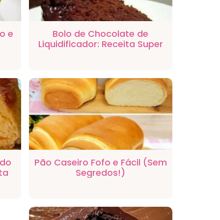
o e
Bolo de Chocolate de
Liquidificador: Receita Super
Fofa e Fácil
ado
Pão Caseiro Fofo e Fácil (Sem
ta
Segredos!)