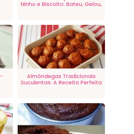
,
Ninho e Biscoito: Bateu, Gelou,
cado
Tá Pronto!
o-
Almôndegas Tradicionais
Suculentas: A Receita Perfeita
para Macarrão e Arroz