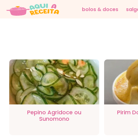
bolos & doces
salg
Pepino Agridoce ou
Pirim 
Sunomono