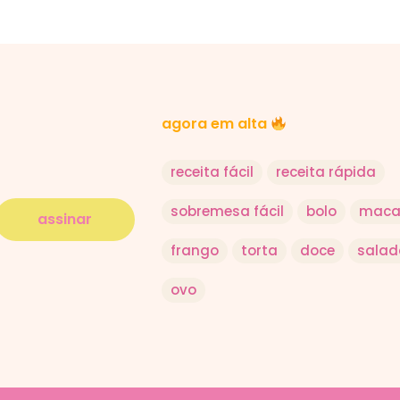
agora em alta
receita fácil
receita rápida
sobremesa fácil
bolo
maca
assinar
frango
torta
doce
salad
ovo