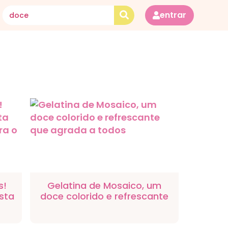
entrar
s!
Gelatina de Mosaico, um
sta
doce colorido e refrescante
ara
que agrada a todos