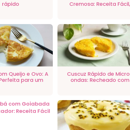
rápido
Cremosa: Receita Fácil
Rápida e com Sabor Deli
om Queijo e Ovo: A
Cuscuz Rápido de Micr
Perfeita para um
ondas: Recheado com
é da Manhã
Mussarela e Requeijão