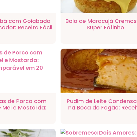
Fubá com Goiabada
Bolo de Maracujá Cremos
icador: Receita Fácil
Super Fofinho
e Fofinha
tas de Porco com
Pudim de Leite Condens
 Mel e Mostarda:
na Boca do Fogão: Recei
comparável em 20
Prática e Rápida
Minutos