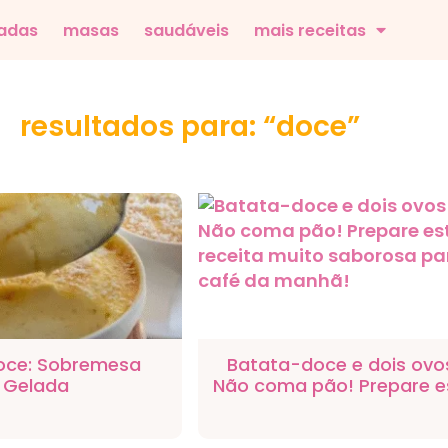
adas
masas
saudáveis
mais receitas
resultados para: “doce”
Doce: Sobremesa
Batata-doce e dois ovo
Gelada
Não coma pão! Prepare e
receita muito saborosa p
o café da manhã!