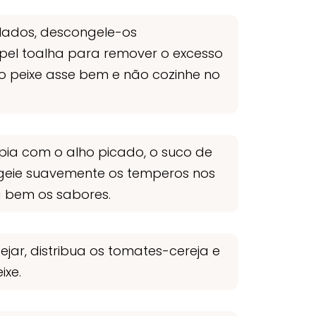
gelados, descongele-os
el toalha para remover o excesso
 o peixe asse bem e não cozinhe no
ápia com o alho picado, o suco de
sageie suavemente os temperos nos
a bem os sabores.
ejar, distribua os tomates-cereja e
ixe.