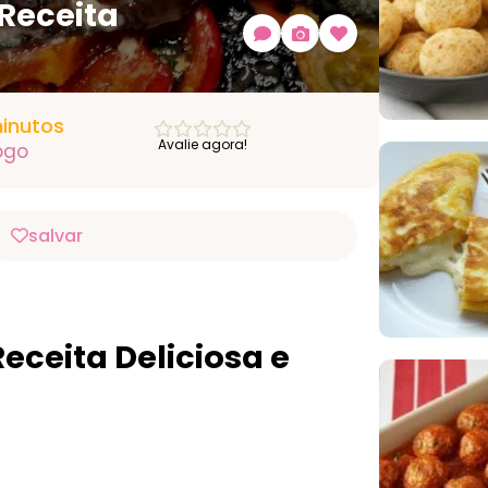
 Receita
inutos
Avalie agora!
ogo
salvar
eceita Deliciosa e