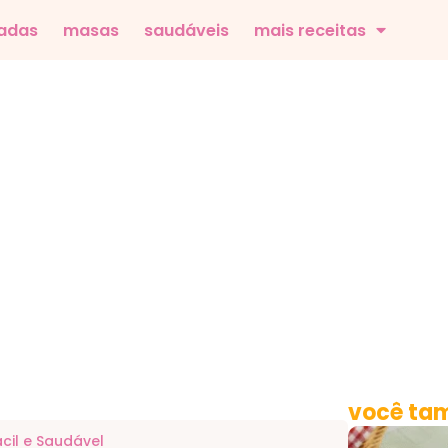
adas
masas
saudáveis
mais receitas
você tam
ácil e Saudável