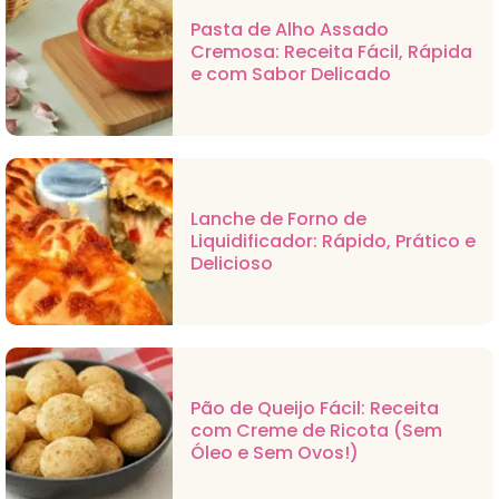
Pasta de Alho Assado
Cremosa: Receita Fácil, Rápida
e com Sabor Delicado
Lanche de Forno de
Liquidificador: Rápido, Prático e
Delicioso
Pão de Queijo Fácil: Receita
com Creme de Ricota (Sem
Óleo e Sem Ovos!)