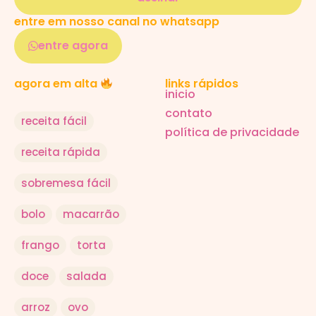
entre em nosso canal no whatsapp
entre agora
links rápidos
agora em alta
inicio
contato
receita fácil
política de privacidade
receita rápida
sobremesa fácil
bolo
macarrão
frango
torta
doce
salada
arroz
ovo