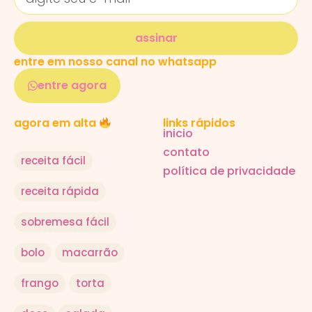
assinar
entre em nosso canal no whatsapp
entre agora
links rápidos
agora em alta
inicio
contato
receita fácil
política de privacidade
receita rápida
sobremesa fácil
bolo
macarrão
frango
torta