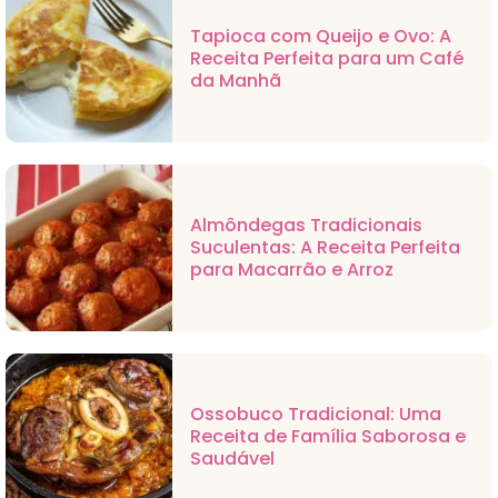
Tapioca com Queijo e Ovo: A
Receita Perfeita para um Café
da Manhã
Almôndegas Tradicionais
Suculentas: A Receita Perfeita
para Macarrão e Arroz
Ossobuco Tradicional: Uma
Receita de Família Saborosa e
Saudável