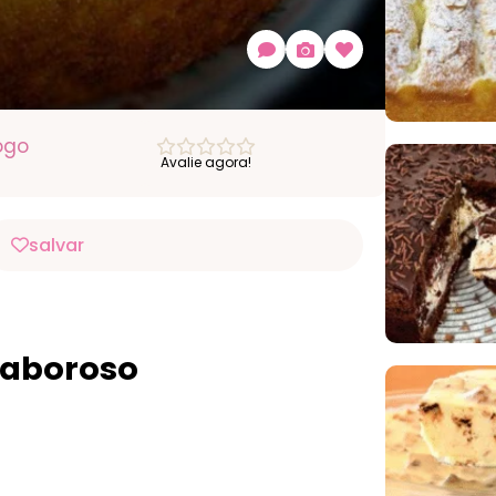
ogo
Avalie agora!
salvar
saboroso