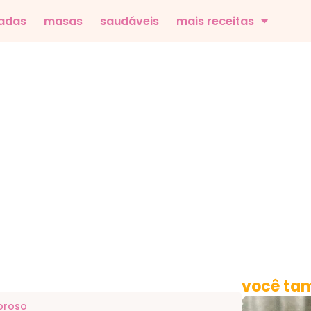
adas
masas
saudáveis
mais receitas
você tam
oroso