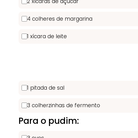
2 xícaras de açúcar
4 colheres de margarina
1 xícara de leite
1 pitada de sal
3 colherzinhas de fermento
Para o pudim:
3 ovos