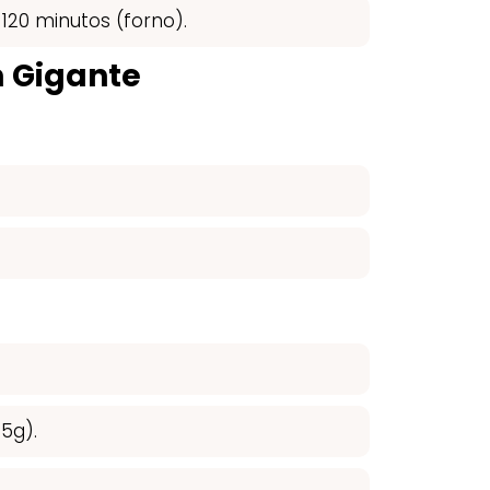
120 minutos (forno).
m Gigante
85g).