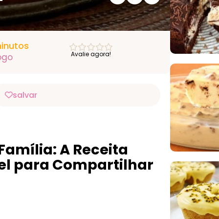
inutos
Avalie agora!
ogo
salvar
amília: A Receita
vel para Compartilhar