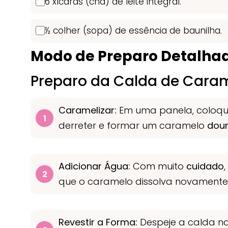
6 xícaras (chá) de leite integral.
½ colher (sopa) de essência de baunilha.
Modo de Preparo Detalha
Preparo da Calda de Cara
Caramelizar:
Em uma panela, coloque
derreter e formar um caramelo
dou
Adicionar Água:
Com muito
cuidado
que o caramelo dissolva novamente e
Revestir a Forma:
Despeje a calda na