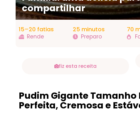
compartilhar
15–20 fatias
25 minutos
70 m
Rende
Preparo
F
fiz esta receita
Pudim Gigante Tamanho F
Perfeita, Cremosa e Está